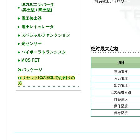
簡易電圧フォロワー
DC/DCコンバータ
(昇圧型 / 降圧型)
電圧検出器
電圧レギュレータ
スペシャルファンクション
光センサー
絶対最大定格
バイポーラトランジスタ
MOS FET
項目
パッケージ
電源電圧
リセットICのEOLでお困りの
入力電圧
方
出力電圧
出力短絡回路
許容損失
動作温度
保存温度