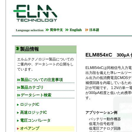
製品情報
ELM854xC
300μ
エルムテクノロジー製品についての
ご案内や、データシートの公開をし
ELM854xCは同相信号入
ています。
出力段を備えた準レールツー
ル出力の低消費電流CMOSデ
製品についての注意事項
補償回路を内蔵しているため
製品カテゴリ
計が可能です。 1.2Vの単
が300μA程度と低いため携
データシート検索
す。
ロジックIC
アプリケーション例
高速ロジックIC
バッテリー動作機器
電圧コンパレータ
低電力信号処理
低電圧アナログ回路
オペアンプ