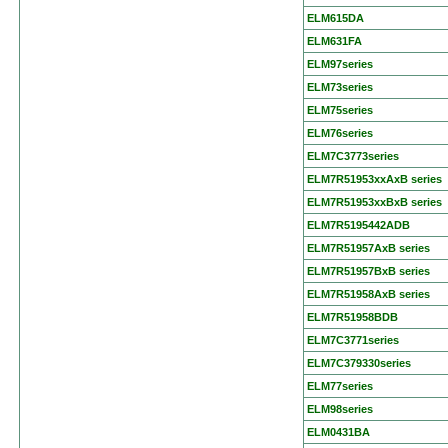
ELM615DA
ELM631FA
ELM97series
ELM73series
ELM75series
ELM76series
ELM7C3773series
ELM7R51953xxAxB series
ELM7R51953xxBxB series
ELM7R5195442ADB
ELM7R51957AxB series
ELM7R51957BxB series
ELM7R51958AxB series
ELM7R51958BDB
ELM7C3771series
ELM7C379330series
ELM77series
ELM98series
ELM0431BA