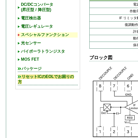
DC/DCコンバータ
電
(昇圧型 / 降圧型)
作動
電圧検出器
IF リミッ
復調動
電圧レギュレータ
許
スペシャルファンクション
動
光センサー
保
バイポーラトランジスタ
ブロック図
MOS FET
パッケージ
リセットICのEOLでお困りの
方