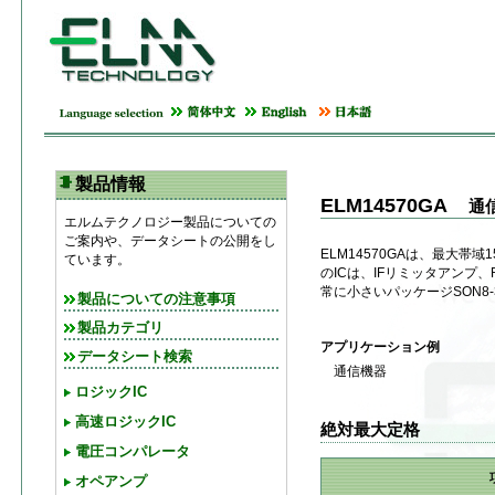
製品情報
ELM14570GA
通信
エルムテクノロジー製品についての
ご案内や、データシートの公開をし
ELM14570GAは、最大帯域
ています。
のICは、IFリミッタアンプ、
常に小さいパッケージSON8
製品についての注意事項
製品カテゴリ
アプリケーション例
データシート検索
通信機器
ロジックIC
高速ロジックIC
絶対最大定格
電圧コンパレータ
オペアンプ