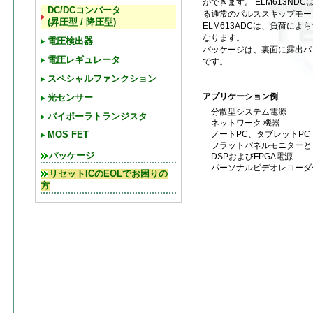
ができます。 ELM613ND
DC/DCコンバータ
る通常のパルススキップモー
(昇圧型 / 降圧型)
ELM613ADCは、負荷に
なります。
電圧検出器
パッケージは、裏面に露出パッド
電圧レギュレータ
です。
スペシャルファンクション
アプリケーション例
光センサー
分散型システム電源
バイポーラトランジスタ
ネットワーク 機器
ノートPC、タブレットPC
MOS FET
フラットパネルモニターと
パッケージ
DSPおよびFPGA電源
パーソナルビデオレコーダ
リセットICのEOLでお困りの
方