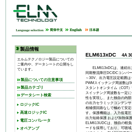
製品情報
ELM613xDC
4A 
エルムテクノロジー製品についての
ご案内や、データシートの公開をし
ELM613xDCは、連続出
ています。
同期整流降圧DC/DCコンバ
～30V、出力電圧設定範囲は 
製品についての注意事項
PWMスイッチング周波数は50
製品カテゴリ
スタントオンタイム（COT
スイッチング周波数を一定に
データシート検索
性を実現し、また独自の内部
の出力セラミックコンデンサ
ロジックIC
相補償回路なしで極めて安定
高速ロジックIC
す。保護機能は、入力低電圧
出力短絡保護 および加熱保
電圧コンパレータ
ELM613UDCは、独自の
ードを採用しており、可聴域
オペアンプ