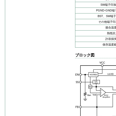
SW端子印
PGND-GND
BST、SW端
その他端子印
接合温
熱抵抗
許容損
保存温度
ブロック図