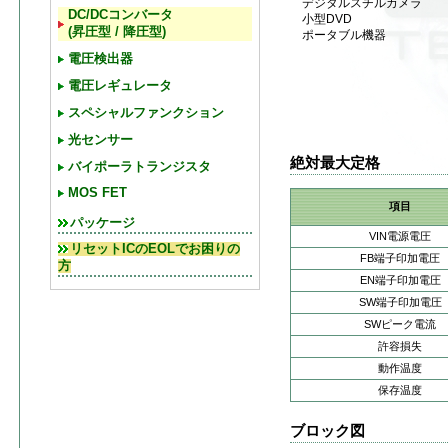
デジタルスチルカメラ
DC/DCコンバータ
小型DVD
(昇圧型 / 降圧型)
ポータブル機器
電圧検出器
電圧レギュレータ
スペシャルファンクション
光センサー
絶対最大定格
バイポーラトランジスタ
MOS FET
項目
パッケージ
VIN電源電圧
リセットICのEOLでお困りの
FB端子印加電圧
方
EN端子印加電圧
SW端子印加電圧
SWピーク電流
許容損失
動作温度
保存温度
ブロック図