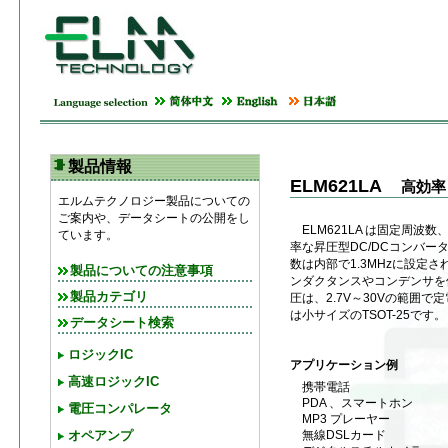
製品情報
ELM621LA
高効率 
エルムテクノロジー製品についての
ご案内や、データシートの公開をし
ELM621LA は固定周波
ています。
率な昇圧型DC/DCコンバー
数は内部で1.3MHzに設定
製品についての注意事項
ンダクタンスやコンデンサを
製品カテゴリ
圧は、2.7V～30Vの範囲
は小サイズのTSOT-25です。
データシート検索
ロジックIC
アプリケーション例
高速ロジックIC
携帯電話
PDA 、スマートホン
電圧コンパレータ
MP3 プレーヤー
無線DSLカード
オペアンプ