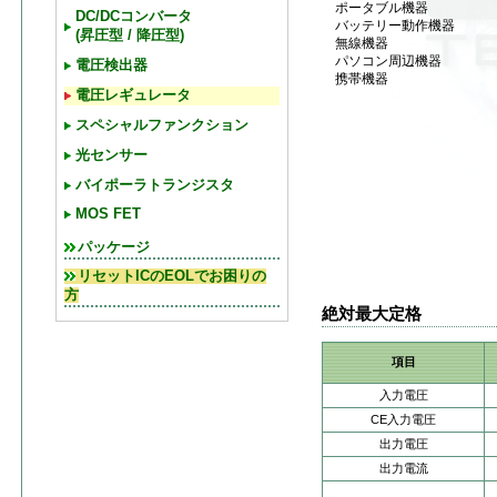
ポータブル機器
DC/DCコンバータ
バッテリー動作機器
(昇圧型 / 降圧型)
無線機器
パソコン周辺機器
電圧検出器
携帯機器
電圧レギュレータ
スペシャルファンクション
光センサー
バイポーラトランジスタ
MOS FET
パッケージ
リセットICのEOLでお困りの
方
絶対最大定格
項目
入力電圧
CE入力電圧
出力電圧
出力電流