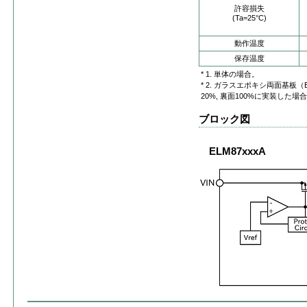
許容損失
(Ta=25°C)
動作温度
保存温度
* 1. 単体の場合。
* 2. ガラスエポキシ両面基板（EI
20%, 裏面100%に実装した場
ブロック図
ELM87xxxA