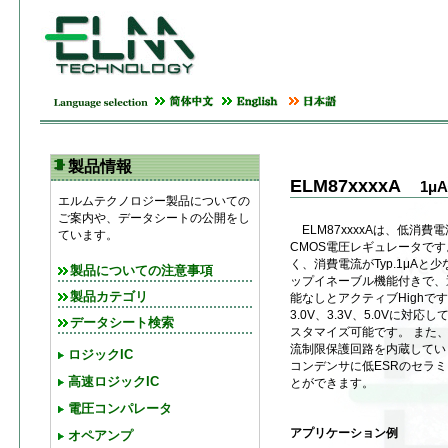
製品情報
ELM87xxxxA
1μ
エルムテクノロジー製品についての
ご案内や、データシートの公開をし
ELM87xxxxAは、低消
ています。
CMOS電圧レギュレータです
く、消費電流がTyp.1μAと
製品についての注意事項
ップイネーブル機能付きで、
製品カテゴリ
能なしとアクティブHighです。
3.0V、3.3V、5.0Vに対応
データシート検索
スタマイズ可能です。 また
流制限保護回路を内蔵してい
ロジックIC
コンデンサに低ESRのセラ
高速ロジックIC
とができます。
電圧コンパレータ
アプリケーション例
オペアンプ