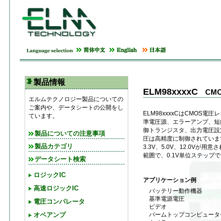
製品情報
ELM98xxxxC
CM
エルムテクノロジー製品についての
ご案内や、データシートの公開をし
ELM98xxxxCはCMOS電
ています。
準電圧源、エラーアンプ、短
御トランジスタ、出力電圧設
製品についての注意事項
圧は高精度に制御されています
製品カテゴリ
3.3V、5.0V、12.0Vが用意
範囲で、0.1V単位ステップ
データシート検索
ロジックIC
アプリケーション例
高速ロジックIC
バッテリー動作機器
基準電源電圧
電圧コンパレータ
ビデオ
パームトップコンピュータ
オペアンプ