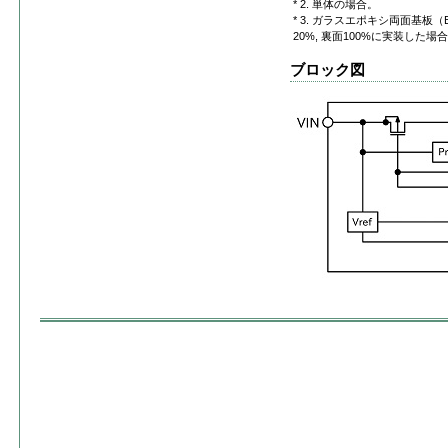
* 2. 単体の場合。
* 3. ガラスエポキシ両面基板（EI
20%, 裏面100%に実装した場
ブロック図