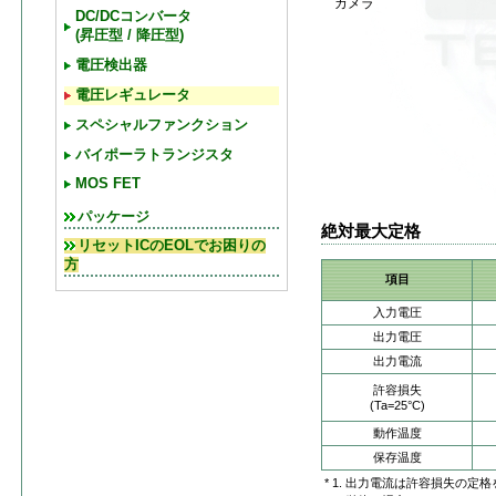
カメラ
DC/DCコンバータ
(昇圧型 / 降圧型)
電圧検出器
電圧レギュレータ
スペシャルファンクション
バイポーラトランジスタ
MOS FET
パッケージ
絶対最大定格
リセットICのEOLでお困りの
方
項目
入力電圧
出力電圧
出力電流
許容損失
(Ta=25°C)
動作温度
保存温度
* 1. 出力電流は許容損失の