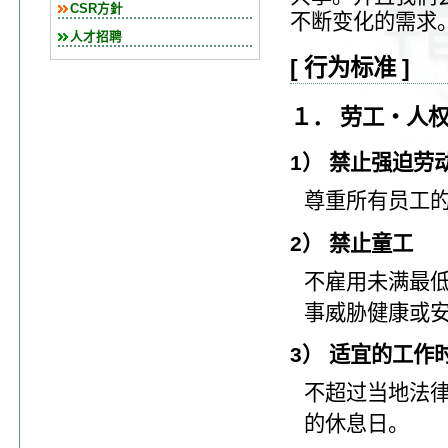
CSR方針
不断变化的需求
人才招聘
[ 行为标准 ]
１． 劳工・人
1） 禁止强迫劳
尊重所有员工
2） 禁止童工
不雇用未满最低
事威胁健康或
3） 适宜的工作
不超过当地法
的休息日。