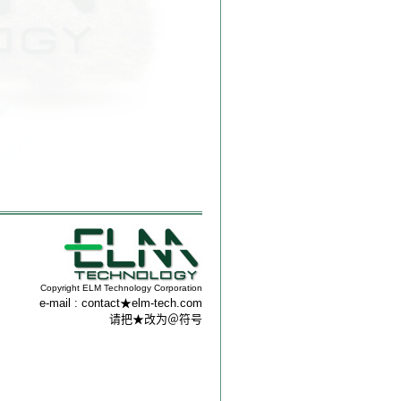
Copyright ELM Technology Corporation
e-mail : contact★elm-tech.com
请把★改为＠符号