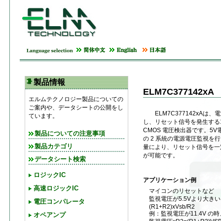
製品情報
ELM7C377142xA
エルムテクノロジー製品についての
ご案内や、データシートの公開をし
ELM7C377142xAは
ています。
し、リセット信号を発生する
CMOS 電圧検出器です。5
製品についての注意事項
の 2 系統の電源電圧監視を
製品カテゴリ
量により、リセット信号を一
が可能です。
データシート検索
ロジックIC
アプリケーション例
高速ロジックIC
マイコンのリセットなど
監視電圧が5.5Vより大き
電圧コンパレータ
(R1+R2)xVsb/R2
例：監視電圧が11.4V の時、R
オペアンプ