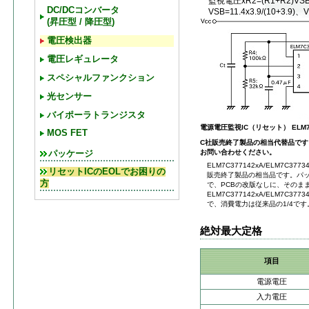
監視電圧xR2=(R1+R2)VS
DC/DCコンバータ
VSB=11.4x3.9/(10+3.9)、
(昇圧型 / 降圧型)
電圧検出器
電圧レギュレータ
スペシャルファンクション
光センサー
バイポーラトランジスタ
電源電圧監視IC（リセット） ELM
MOS FET
C社販売終了製品の相当代替品で
お問い合わせください。
パッケージ
ELM7C377142xA/ELM7C37
リセットICのEOLでお困りの
販売終了製品の相当品です。パ
方
で、PCBの改版なしに、そのま
ELM7C377142xA/ELM7C
で、消費電力は従来品の1/4です
絶対最大定格
項目
電源電圧
入力電圧