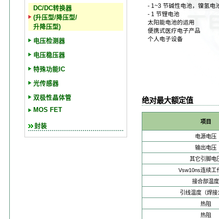
- 1~3 节碱性电池，镍氢电
DC/DC转换器
- 1 节锂电池
(升压型/降压型/
太阳能电池的运用
升降压型)
便携式医疗电子产品
个人电子设备
电压检测器
电压稳压器
特殊功能IC
光传感器
双极性晶体管
绝对最大额定值
MOS FET
项目
封装
电源电压
输出电压
其它引脚电
Vsw10ns连续
接合部温度
引线温度（焊接1
热阻
热阻