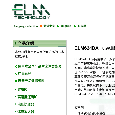
产品介绍
ELM624BA
0.9V
本公司所有产品以及所有产品的技术
数据资料。
ELM624BA 为使用单节、
或单节锂离子电池、锂聚合物
使用本公司产品时应注意事项
方案。输出电流随输入输出电压
现5V/100mA输出。 轻载时
产品系列
率同步整流电流模式控制脉宽
搜索产品数据资料
部电阻分压进行编程设定。关
至最低。关机状态下，ELM6
逻辑IC
出端，从而可将主电池直接用
ELM624BA采用小型6引脚SO
高速度逻辑IC
电压比较器
应用例
运算放大器
便携式电池供电设备 ：