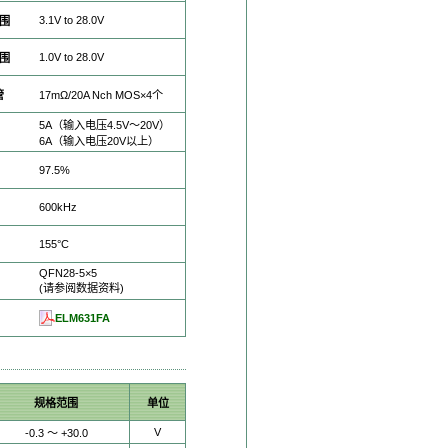
3.1V to 28.0V
围
1.0V to 28.0V
围
管
17mΩ/20A Nch MOS×4个
5A（输入电压4.5V～20V）
6A（输入电压20V以上）
97.5%
600kHz
155°C
QFN28-5×5
(请参阅数据资料)
ELM631FA
规格范围
单位
V
-0.3 ～ +30.0