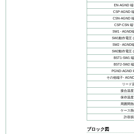
EN-AGND
CSP-AGND
CSN-AGND
CSP-CSN 
SW1 - AGN
SW1動作電圧 (
SW2 - AGN
SW2動作電圧 (
BST1-SW1
BST2-SW2
PGND-AGN
その他端子- AG
リード
接合温度
保存温度
周囲間熱
ケース熱
許容損
ブロック図