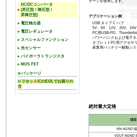
ケージを使用します。
DC/DCコンバータ
(昇圧型 / 降圧型 /
昇降圧型)
アプリケーション例
USB タイプ C ハブ
電圧検出器
5V、9V、12V、20V、24
電圧レギュレータ
PC用USB-PD、Thunderbol
パワーバンクおよび電子タ
スペシャルファンクション
タブレットPC用アクセサ
産業用バッテリー駆動シス
光センサー
バイポーラトランジスタ
MOS FET
パッケージ
リセットICのEOLでお困りの
方
絶対最大定格
項目
VIN-AGND
VOUT-AGND