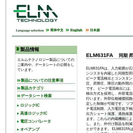
製品情報
ELM631FA
同期 
エルムテクノロジー製品についての
ご案内や、データシートの公開をし
ELM631FAは、入力範囲
ています。
ンジスタを内蔵した同期型昇降
ピーク電流検出とコンスタン
製品についての注意事項
圧、昇降圧、降圧の動作間の
製品カテゴリ
です。 ピーク電流検出には
検出方式を採用し、外部電流
データシート検索
行います。外部位相補償回路
定した制御が可能です。 ソ
ロジックIC
チ電流制限、入力電圧低下検
高速ロジックIC
出力ショート保護、過熱保護
ます。これらの内蔵機能によ
電圧コンパレータ
し、また、外付け部品を削減
とができます。 ELM631FA
オペアンプ