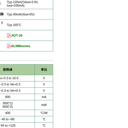
Typ.120mV(Vout=3.0V,
差
Iout=100mA)
回路
Typ.40mA(Vout=0V)
ット
Typ.165°C
SOT-26
ト
ELM86series
規格値
単位
s-0.3 to 10.0
V
-0.3 to Vin+0.3
V
-0.3 to Vin+0.3
V
800
mA
300(*1)
mW
600(*2)
400
°C/W
-40 to +85
°C
-55 to +125
°C