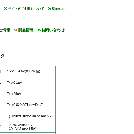
p
サイトのご利用について
Sitemap
社情報
製品情報
お問い合わせ
ータ
囲
1.2V to 4.0V(0.1V単位)
流
Typ.0.1µA
Typ.25µA
Typ.0.02%/V(Iout=40mA)
Typ.5mV(1mA<=Iout<=100mA)
±2.0%(Vout>1.5V),
度
±30mV(Vout<=1.5V)