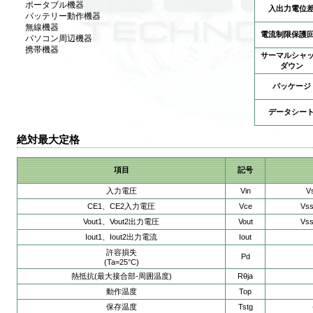
ポータブル機器
入出力電位
バッテリー動作機器
無線機器
電流制限保護
パソコン周辺機器
携帯機器
サーマルシャ
ダウン
パッケージ
データシー
絶対最大定格
項目
記号
入力電圧
Vin
Vs
CE1、CE2入力電圧
Vce
Vss
Vout1、Vout2出力電圧
Vout
Vss
Iout1、Iout2出力電流
Iout
許容損失
Pd
(Ta=25°C)
熱抵抗(最大接合部-周囲温度)
Rθja
動作温度
Top
保存温度
Tstg