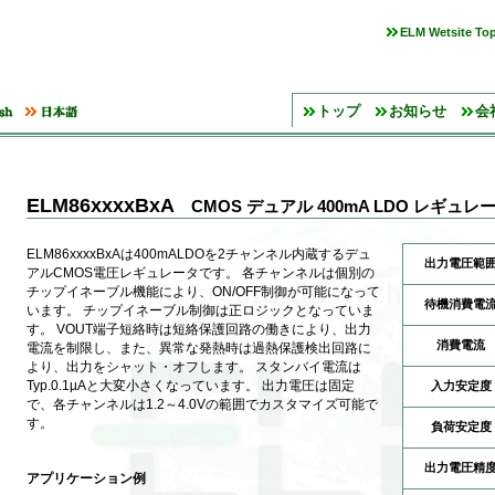
ELM Wetsite To
トップ
お知らせ
会
ELM86xxxxBxA
CMOS デュアル 400mA LDO レギュレ
ELM86xxxxBxAは400mALDOを2チャンネル内蔵するデュ
出力電圧範
アルCMOS電圧レギュレータです。 各チャンネルは個別の
チップイネーブル機能により、ON/OFF制御が可能になって
待機消費電
います。 チップイネーブル制御は正ロジックとなっていま
す。 VOUT端子短絡時は短絡保護回路の働きにより、出力
消費電流
電流を制限し、また、異常な発熱時は過熱保護検出回路に
より、出力をシャット・オフします。 スタンバイ電流は
Typ.0.1µAと大変小さくなっています。 出力電圧は固定
入力安定度
で、各チャンネルは1.2～4.0Vの範囲でカスタマイズ可能で
す。
負荷安定度
出力電圧精
アプリケーション例