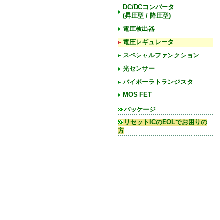
DC/DCコンバータ
(昇圧型 / 降圧型)
電圧検出器
電圧レギュレータ
スペシャルファンクション
光センサー
バイポーラトランジスタ
MOS FET
パッケージ
リセットICのEOLでお困りの
方