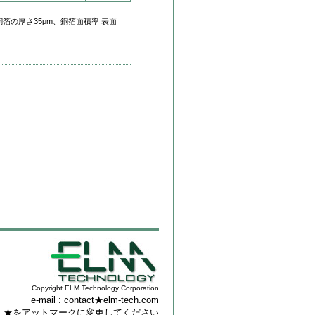
m） 銅箔の厚さ35μm、銅箔面積率 表面
Copyright ELM Technology Corporation
e-mail : contact★elm-tech.com
★をアットマークに変更してください