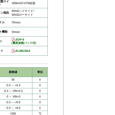
拡散スイ
180kHz6％FM拡散
グ
40mΩハイサイド/
オン抵抗
40mΩローサイド
イム
70nsec
ト機能
3msec
SOP-8
ジ
(裏面放熱パッド付)
ート
ELM615DA
規格値
単位
39
V
-0.3 ～ +0.3
V
-0.3 ～ VIN+0.3
V
-3 ～ VIN+3
V
-0.3 ～ +6.0
V
-0.3 ～ +6.0
V
+260
°C