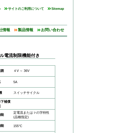
p
サイトのご利用について
Sitemap
社情報
製品情報
お問い合わせ
ンネル電流制限機能付き
範囲
４V ～ 36V
流
5A
護
スイッチサイクル
降下補償
蔵
定電流またはㇷの字特性
機能
(品種指定)
機能
155°C