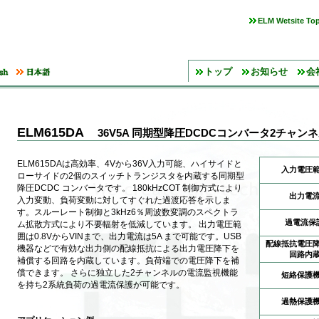
ELM Wetsite To
トップ
お知らせ
会
ELM615DA
36V5A 同期型降圧DCDCコンバータ2チャ
ELM615DAは高効率、4Vから36V入力可能、ハイサイドと
入力電圧
ローサイドの2個のスイッチトランジスタを内蔵する同期型
降圧DCDC コンバータです。 180kHzCOT 制御方式により
出力電
入力変動、負荷変動に対してすぐれた過渡応答を示しま
す。スルーレート制御と3kHz6％周波数変調のスペクトラ
過電流保
ム拡散方式により不要輻射を低減しています。 出力電圧範
囲は0.8VからVINまで、出力電流は5A まで可能です。USB
配線抵抗電圧
機器などで有効な出力側の配線抵抗による出力電圧降下を
回路内
補償する回路を内蔵しています。負荷端での電圧降下を補
償できます。 さらに独立した2チャンネルの電流監視機能
短絡保護
を持ち2系統負荷の過電流保護が可能です。
過熱保護