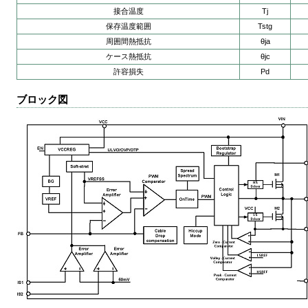
接合温度
Tj
保存温度範囲
Tstg
周囲間熱抵抗
θja
ケース熱抵抗
θjc
許容損失
Pd
ブロック図