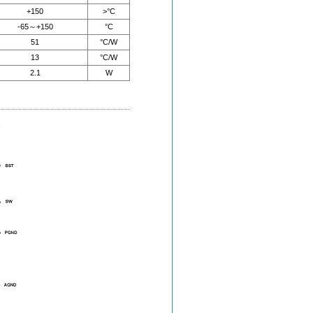
+150
>°C
-65～+150
°C
51
°C/W
13
°C/W
2.1
W