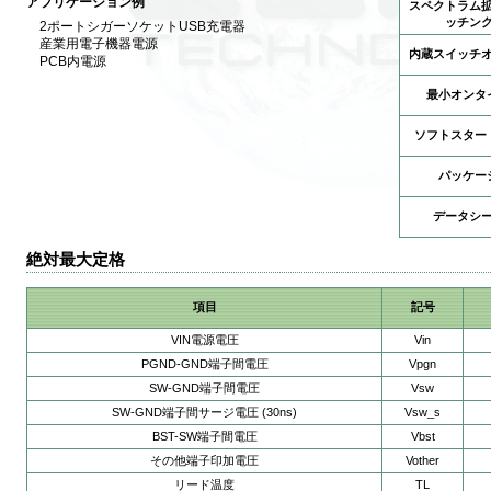
アプリケーション例
スペクトラム
ッチン
2ポートシガーソケットUSB充電器
産業用電子機器電源
内蔵スイッチ
PCB内電源
最小オンタ
ソフトスター
パッケー
データシ
絶対最大定格
項目
記号
VIN電源電圧
Vin
PGND-GND端子間電圧
Vpgn
SW-GND端子間電圧
Vsw
SW-GND端子間サージ電圧 (30ns)
Vsw_s
BST-SW端子間電圧
Vbst
その他端子印加電圧
Vother
リード温度
TL