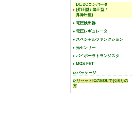
DC/DCコンバータ
(昇圧型 / 降圧型 /
昇降圧型)
電圧検出器
電圧レギュレータ
スペシャルファンクション
光センサー
バイポーラトランジスタ
MOS FET
パッケージ
リセットICのEOLでお困りの
方