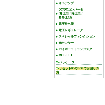
オペアンプ
DC/DCコンバータ
(昇圧型 / 降圧型 /
昇降圧型)
電圧検出器
電圧レギュレータ
スペシャルファンクション
光センサー
バイポーラトランジスタ
MOS FET
パッケージ
リセットICのEOLでお困りの
方