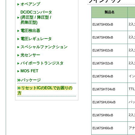
ラインアップ
オペアンプ
製品名
DC/DCコンバータ
(昇圧型 / 降圧型 /
昇降圧型)
2入
ELM7SH00xB
電圧検出器
2入
ELM7SH08xB
電圧レギュレータ
スペシャルファンクション
2入
ELM7SH02xB
光センサー
2入
バイポーラトランジスタ
ELM7SH32xB
MOS FET
イ
ELM7SH04xB
パッケージ
リセットICのEOLでお困りの
TT
ELM7SHT04xB
方
バ
ELM7SHU04xB
2入
ELM7SH86xB
ア
ELM7SH66xB