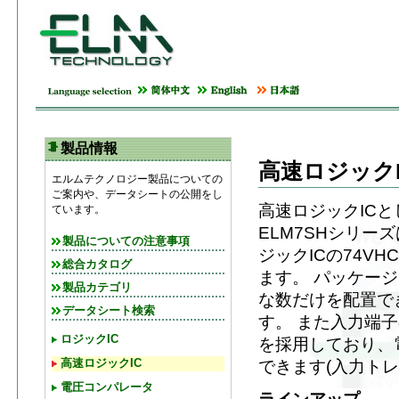
製品情報
高速ロジックI
エルムテクノロジー製品についての
ご案内や、データシートの公開をし
高速ロジックICと
ています。
ELM7SHシリー
製品についての注意事項
ジックICの74V
総合カタログ
ます。 パッケージは小
製品カテゴリ
な数だけを配置で
データシート検索
す。 また入力端
ロジックIC
を採用しており、
高速ロジックIC
できます(入力トレ
電圧コンパレータ