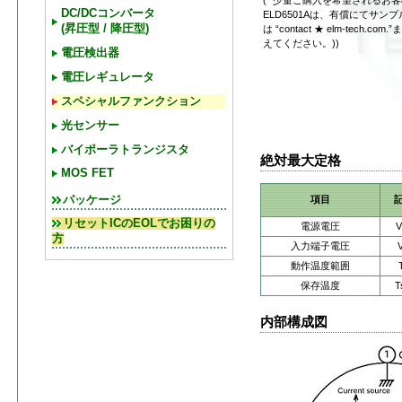
(* 少量ご購入を希望されるお
DC/DCコンバータ
ELD6501Aは、有償にてサ
(昇圧型 / 降圧型)
は “contact ★ elm-tech.
えてください。))
電圧検出器
電圧レギュレータ
スペシャルファンクション
光センサー
バイポーラトランジスタ
絶対最大定格
MOS FET
パッケージ
項目
リセットICのEOLでお困りの
電源電圧
V
方
入力端子電圧
V
動作温度範囲
保存温度
T
内部構成図