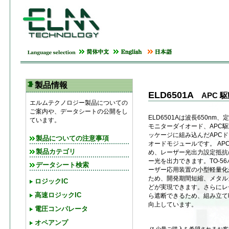
製品情報
ELD6501A
APC
エルムテクノロジー製品についての
ご案内や、データシートの公開をし
ELD6501Aは波長650n
ています。
モニターダイオード、APC駆
ッケージに組み込んだAPC
製品についての注意事項
オードモジュールです。 AP
製品カテゴリ
め、レーザー光出力設定抵抗
ー光を出力できます。TO-5
データシート検索
ーザー応用装置の小型軽量化が
ため、開発期間短縮、メタル
ロジックIC
どが実現できます。さらにレ
高速ロジックIC
ら遮断できるため、組み立て
向上しています。
電圧コンパレータ
オペアンプ