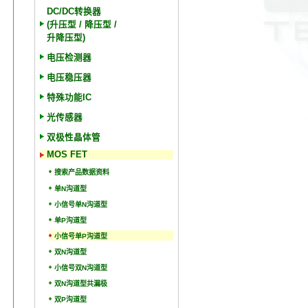
DC/DC转换器
(升压型 / 降压型 /
升降压型)
电压检测器
电压稳压器
特殊功能IC
光传感器
双极性晶体管
MOS FET
搜索产品数据资料
单N沟道型
小信号单N沟道型
单P沟道型
小信号单P沟道型
双N沟道型
小信号双N沟道型
双N沟道型共漏极
双P沟道型