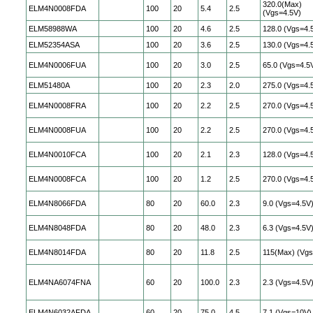
320.0(Max)
ELM4N0008FDA
100
20
5.4
2.5
(Vgs=4.5V)
ELM58988WA
100
20
4.6
2.5
128.0 (Vgs=4.
ELM52354ASA
100
20
3.6
2.5
130.0 (Vgs=4.
ELM4N0006FUA
100
20
3.0
2.5
65.0 (Vgs=4.5
ELM51480A
100
20
2.3
2.0
275.0 (Vgs=4.
ELM4N0008FRA
100
20
2.2
2.5
270.0 (Vgs=4.
ELM4N0008FUA
100
20
2.2
2.5
270.0 (Vgs=4.
ELM4N0010FCA
100
20
2.1
2.3
128.0 (Vgs=4.
ELM4N0008FCA
100
20
1.2
2.5
270.0 (Vgs=4.
ELM4N8066FDA
80
20
60.0
2.3
9.0 (Vgs=4.5V
ELM4N8048FDA
80
20
48.0
2.3
6.3 (Vgs=4.5V
ELM4N8014FDA
80
20
11.8
2.5
115(Max) (Vgs
ELM4NA6074FNA
60
20
100.0
2.3
2.3 (Vgs=4.5V
ELM4N6032AFDA
60
20
75.0
4.5
7.1 (Vgs=10V)