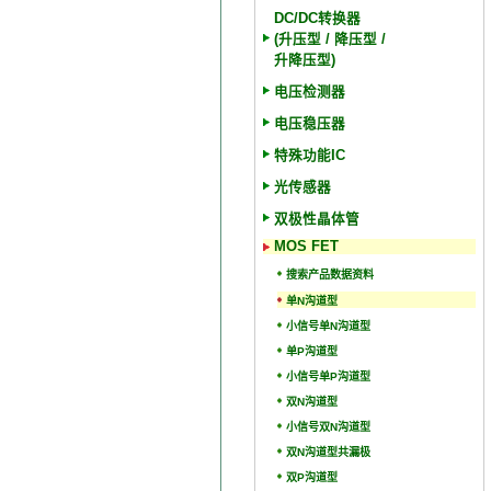
DC/DC转换器
(升压型 / 降压型 /
升降压型)
电压检测器
电压稳压器
特殊功能IC
光传感器
双极性晶体管
MOS FET
搜索产品数据资料
单N沟道型
小信号单N沟道型
单P沟道型
小信号单P沟道型
双N沟道型
小信号双N沟道型
双N沟道型共漏极
双P沟道型