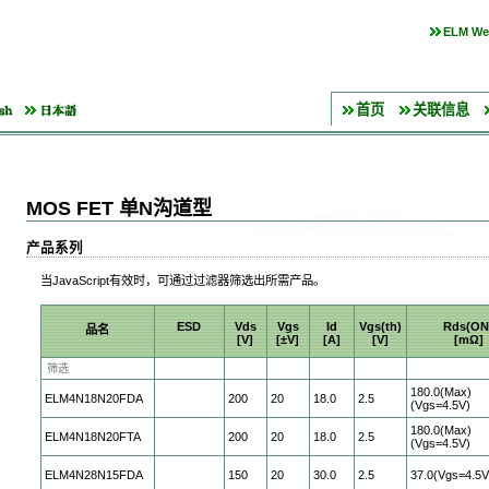
ELM Wet
首页
关联信息
MOS FET 单N沟道型
产品系列
当JavaScript有效时，可通过过滤器筛选出所需产品。
ESD
Vds
Vgs
Id
Vgs(th)
Rds(ON
品名
[V]
[±V]
[A]
[V]
[mΩ]
180.0(Max)
ELM4N18N20FDA
200
20
18.0
2.5
(Vgs=4.5V)
180.0(Max)
ELM4N18N20FTA
200
20
18.0
2.5
(Vgs=4.5V)
ELM4N28N15FDA
150
20
30.0
2.5
37.0(Vgs=4.5V