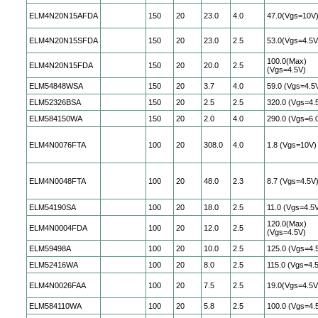
ELM4N20N15AFDA
150
20
23.0
4.0
47.0(Vgs=10V
ELM4N20N15SFDA
150
20
23.0
2.5
53.0(Vgs=4.5V
100.0(Max)
ELM4N20N15FDA
150
20
20.0
2.5
(Vgs=4.5V)
ELM54848WSA
150
20
3.7
4.0
59.0 (Vgs=4.5
ELM52326BSA
150
20
2.5
2.5
320.0 (Vgs=4.
ELM584150WA
150
20
2.0
4.0
290.0 (Vgs=6.
ELM4N0076FTA
100
20
308.0
4.0
1.8 (Vgs=10V)
ELM4N0048FTA
100
20
48.0
2.3
8.7 (Vgs=4.5V
ELM54190SA
100
20
18.0
2.5
11.0 (Vgs=4.5
120.0(Max)
ELM4N0004FDA
100
20
12.0
2.5
(Vgs=4.5V)
ELM59498A
100
20
10.0
2.5
125.0 (Vgs=4.
ELM52416WA
100
20
8.0
2.5
115.0 (Vgs=4.
ELM4N0026FAA
100
20
7.5
2.5
19.0(Vgs=4.5V
ELM584110WA
100
20
5.8
2.5
100.0 (Vgs=4.