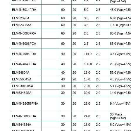
(Vgs=4.5V)
ELM4N6014FRA
60
20
5.0
2.5
45.0 (Vgs=4.5
ELM52376A
60
20
3.6
2.0
60.0 (Vgs=4.5
ELM52308AA
60
20
3.5
2.5
100.0 (Vgs=4.
ELM4N6008FRA
60
20
2.8
2.5
85.0 (Vgs=4.5
ELM4N6008FCA
60
20
2.3
2.5
85.0 (Vgs=4.5
ELM4N4094FDA
40
20
114.0
2.2
3.8 (Vgs=4.5V
ELM4N4048FDA
40
20
100.0
2.2
2.5 (Vgs=4.5V
ELM54804A
40
20
18.0
2.0
56.0 (Vgs=4.5
ELM55004SA
40
20
15.0
2.0
4.5 (Vgs=4.5V
ELM530150SA
30
20
75.0
2.0
5.1 (Vgs=4.5V
ELM53484SA
30
20
30.0
2.0
14.0 (Vgs=4.5
ELM4NB3058FNA
30
20
28.0
2.2
9.4(Vgs=4.5V)
38(Max)
ELM4N3008FDA
30
20
24.0
2.5
(Vgs=4.5V)
ELM544634A
30
20
18.0
2.0
6.0 (Vgs=4.5V