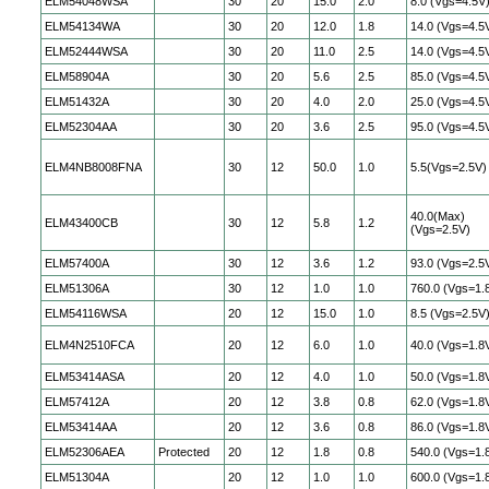
ELM54048WSA
30
20
15.0
2.0
8.0 (Vgs=4.5V
ELM54134WA
30
20
12.0
1.8
14.0 (Vgs=4.5
ELM52444WSA
30
20
11.0
2.5
14.0 (Vgs=4.5
ELM58904A
30
20
5.6
2.5
85.0 (Vgs=4.5
ELM51432A
30
20
4.0
2.0
25.0 (Vgs=4.5
ELM52304AA
30
20
3.6
2.5
95.0 (Vgs=4.5
ELM4NB8008FNA
30
12
50.0
1.0
5.5(Vgs=2.5V)
40.0(Max)
ELM43400CB
30
12
5.8
1.2
(Vgs=2.5V)
ELM57400A
30
12
3.6
1.2
93.0 (Vgs=2.5
ELM51306A
30
12
1.0
1.0
760.0 (Vgs=1.
ELM54116WSA
20
12
15.0
1.0
8.5 (Vgs=2.5V
ELM4N2510FCA
20
12
6.0
1.0
40.0 (Vgs=1.8
ELM53414ASA
20
12
4.0
1.0
50.0 (Vgs=1.8
ELM57412A
20
12
3.8
0.8
62.0 (Vgs=1.8
ELM53414AA
20
12
3.6
0.8
86.0 (Vgs=1.8
ELM52306AEA
Protected
20
12
1.8
0.8
540.0 (Vgs=1.
ELM51304A
20
12
1.0
1.0
600.0 (Vgs=1.