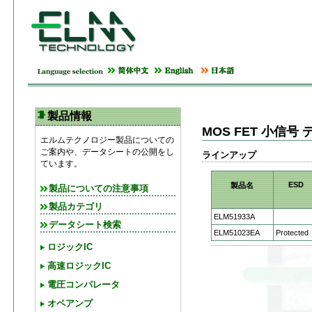
製品情報
MOS FET 小信
エルムテクノロジー製品についての
ご案内や、データシートの公開をし
ラインアップ
ています。
ESD
製品名
製品についての注意事項
製品カテゴリ
ELM51933A
データシート検索
ELM51023EA
Protected
ロジックIC
高速ロジックIC
電圧コンパレータ
オペアンプ