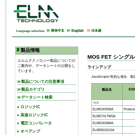
製品情報
MOS FET シン
エルムテクノロジー製品についての
ご案内や、データシートの公開をし
ラインアップ
ています。
JavaScriptが有効な場
製品についての注意事項
ES
製品カテゴリ
製品名
データシート検索
ロジックIC
ELM53435WA
Protect
高速ロジックIC
ELM57317WSA
電圧コンパレータ
ELM53439WA
ELM550101SA
オペアンプ