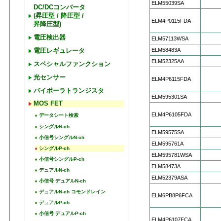
ELM55039SA
DC/DCコンバータ
(昇圧型 / 降圧型 /
ELM4P0115FDA
昇降圧型)
電圧検出器
ELM57113WSA
ELM58483A
電圧レギュレータ
ELM52325AA
スペシャルファンクション
光センサー
ELM4P6115FDA
バイポーラトランジスタ
ELM595301SA
MOS FET
ELM4P6105FDA
データシート検索
シングルN-ch
ELM59575SA
小信号シングルN-ch
ELM595761A
シングルP-ch
ELM595781WSA
小信号シングルP-ch
ELM58473A
デュアルN-ch
ELM52379ASA
小信号 デュアルN-ch
デュアルN-ch コモンドレイン
ELM6PB8P6FCA
デュアルP-ch
小信号 デュアルP-ch
ELM4P6107FCA