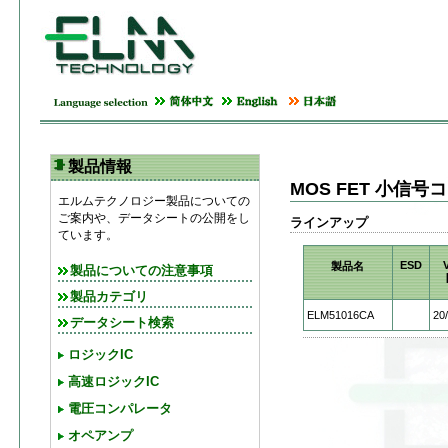
製品情報
MOS FET 小信
エルムテクノロジー製品についての
ご案内や、データシートの公開をし
ラインアップ
ています。
ESD
製品名
製品についての注意事項
製品カテゴリ
ELM51016CA
20
データシート検索
ロジックIC
高速ロジックIC
電圧コンパレータ
オペアンプ