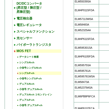
ELM55039SA
DC/DCコンバータ
(昇圧型 / 降圧型 /
ELM4P0115FDA
昇降圧型)
電圧検出器
ELM57113WSA
ELM58483A
電圧レギュレータ
ELM52325AA
スペシャルファンクション
光センサー
ELM4P6115FDA
バイポーラトランジスタ
ELM595301SA
MOS FET
ELM4P6105FDA
データシート検索
シングルN-ch
ELM59575SA
小信号シングルN-ch
ELM595761A
シングルP-ch
ELM595781WSA
小信号シングルP-ch
ELM58473A
デュアルN-ch
ELM52379ASA
小信号 デュアルN-ch
デュアルN-ch コモンドレイン
ELM6PB8P6FCA
デュアルP-ch
小信号 デュアルP-ch
ELM4P6107FCA