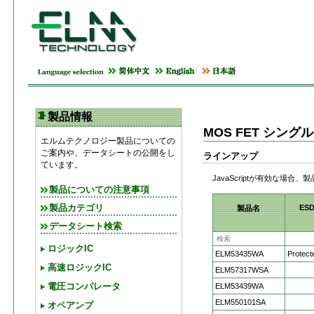
製品情報
MOS FET シン
エルムテクノロジー製品についての
ご案内や、データシートの公開をし
ラインアップ
ています。
JavaScriptが有効な場
製品についての注意事項
ES
製品カテゴリ
製品名
データシート検索
ロジックIC
ELM53435WA
Protect
高速ロジックIC
ELM57317WSA
電圧コンパレータ
ELM53439WA
ELM550101SA
オペアンプ